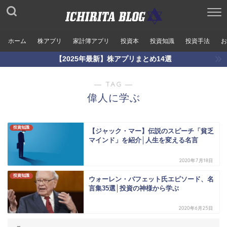
ホーム
株アプリ
家計簿アプリ
投資本
投資知識
投資手法
お
【2025年最新】株アプリまとめ14選
― TAG ―
偉人に学ぶ
投資知識
【ジャック・マー】伝説のスピーチ「貧乏
マインド」を紹介│人生を変える名言
2020年7月18日
投資知識
ウォーレン・バフェット氏エピソード、名
言集35選│投資の神様から学ぶ
2020年6月25日