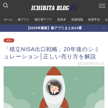
ホーム
株アプリ
家計簿アプリ
投資本
投資知識
投資手法
お
【2025年最新】株アプリまとめ14選
NISA
「積立NISA出口戦略」20年後のシミ
ュレーション│正しい売り方を解説
2023年4月1日