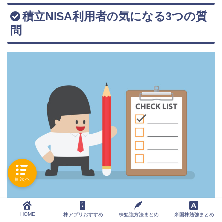
積立NISA利用者の気になる3つの質
問
目次へ
積立NISA利用者の質問をまとめました。
HOME
株アプリおすすめ
株勉強方法まとめ
米国株勉強まとめ