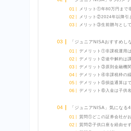
メリット①年80万円まで
メリット②2024年以降
メリット③生前贈与とし
「ジュニアNISAおすすめし
デメリット①非課税運用は
デメリット②途中解約は
デメリット③原則金融機
デメリット④非課税枠の
デメリット⑤損益通算は
デメリット⑥入金は子供
「ジュニアNISA」気になる
質問①どこの証券会社が
質問②子供口座を経由せず