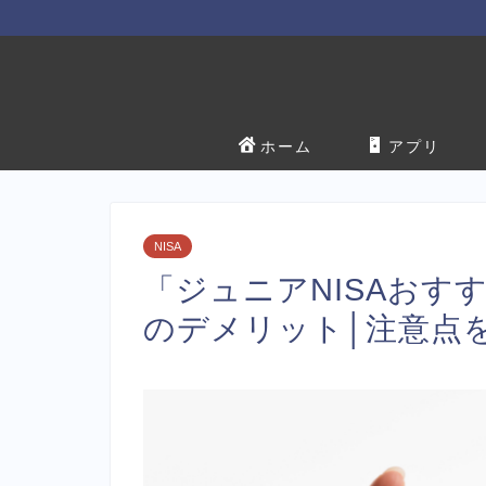
ホーム
アプリ
NISA
「ジュニアNISAおす
のデメリット│注意点