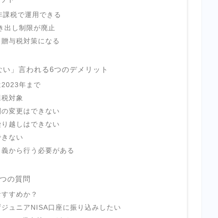
非課税で運用できる
引き出し制限が廃止
て贈与税対策になる
ない」言われる6つのデメリット
2023年まで
課税対象
関の変更はできない
繰り越しはできない
できない
名義から行う必要がある
4つの質問
おすすめか？
ジュニアNISA口座に振り込みしたい