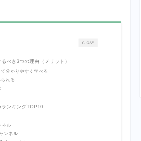
CLOSE
用するべき3つの理由（メリット）
いて分かりやすく学べる
得られる
能
めランキングTOP10
ンネル
ャンネル