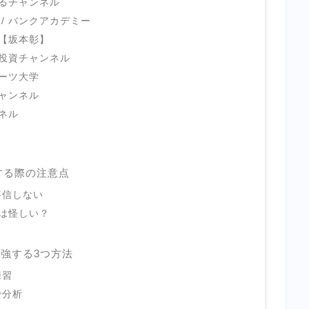
るチャンネル
Y / バンクアカデミー
【坂本彰】
投資チャンネル
ーツ大学
ャンネル
ンネル
用する際の注意点
妄信しない
rは怪しい？
を勉強する3つ方法
練習
で分析