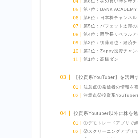
第8位：株の買い時を考え
第7位：BANK ACADEM
第6位：日本株チャンネル
第5位：バフェット太郎の
第4位：両学長リベラルア
第3位：後藤達也・経済チ
第2位：Zeppy投資チャ
第1位：高橋ダン
【投資系YouTuber】を活
注意点①発信者の情報を
注意点②投資系YouTube
投資系Youtuber以外に株
①デモトレードアプリで
②スクリーニングアプリ