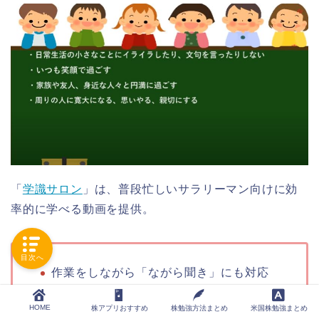
「
学識サロン
」は、普段忙しいサラリーマン向けに効
率的に学べる動画を提供。
目次へ
作業をしながら「ながら聞き」にも対応
火曜、土曜週2回（17時）更新
HOME
株アプリおすすめ
株勉強方法まとめ
米国株勉強まとめ
ビジネス、自己啓発、心理学をメインに解