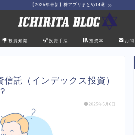
【2025年最新】株アプリまとめ14選
投資知識
投資手法
投資本
お問
資信託（インデックス投資）
？
2025年5月6日