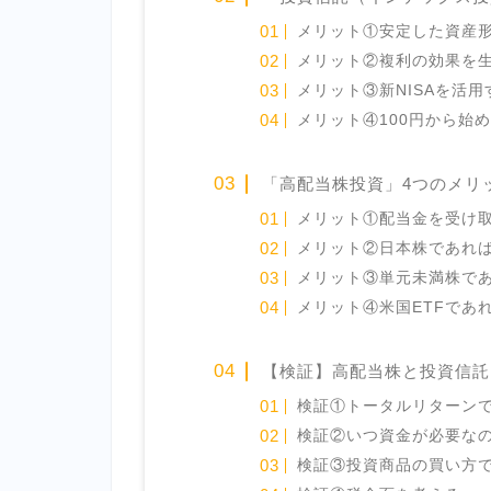
メリット①安定した資産
メリット②複利の効果を
メリット③新NISAを活
メリット④100円から始
「高配当株投資」4つのメリ
メリット①配当金を受け
メリット②日本株であれ
メリット③単元未満株で
メリット④米国ETFであ
【検証】高配当株と投資信託
検証①トータルリターン
検証②いつ資金が必要な
検証③投資商品の買い方