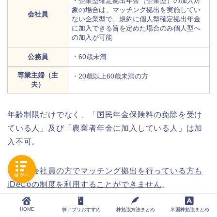
・企業型確定拠出年金（企業型）の加入対
象の場合は、マッチング拠出を実施してい
会社員
ない企業型で、規約に個人型確定拠出年金
に加入できる旨を定めた場合のみ個人型へ
の加入が可能
公務員
・60歳未満
専業主婦（主
・20歳以上60歳未満の方
夫）
年齢制限だけでなく、「国民年金保険料の免除を受け
ている人」及び「農業者年金に加入している人」は加
入不可。
また、会
社員の方でマッチング拠出を行っている方も
目次へ
iDeCoの制度を利用することができません
。
HOME
株アプリおすすめ
株勉強方法まとめ
米国株勉強まとめ
気になる方は三井住友銀行が提供する「iDeCo加入資