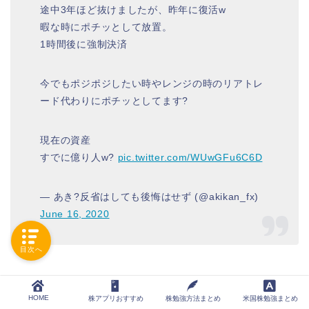
途中3年ほど抜けましたが、昨年に復活w
暇な時にポチッとして放置。
1時間後に強制決済
今でもポジポジしたい時やレンジの時のリアトレ
ード代わりにポチッとしてます?
現在の資産
すでに億り人w?
pic.twitter.com/WUwGFu6C6D
— あき?反省はしても後悔はせず (@akikan_fx)
June 16, 2020
目次へ
HOME
株アプリおすすめ
株勉強方法まとめ
米国株勉強まとめ