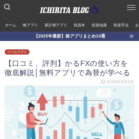
ホーム
株アプリ
家計簿アプリ
投資本
投資知識
投資手法
お
【2025年最新】株アプリまとめ14選
ツールアプリ
【口コミ、評判】かるFXの使い方を
徹底解説│無料アプリで為替が学べる
2024年8月6日