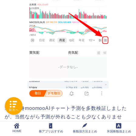
筆者自身moomooAIチャート予測を多数検証しました
目次へ
が、当然ながら予測が外れることも少なくありませ
ん。
HOME
株アプリおすすめ
株勉強方法まとめ
米国株勉強まとめ