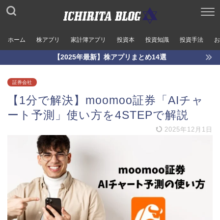
ホーム
株アプリ
家計簿アプリ
投資本
投資知識
投資手法
お
【2025年最新】株アプリまとめ14選
証券会社
【1分で解決】moomoo証券「AIチャ
ート予測」使い方を4STEPで解説
2025年12月1日