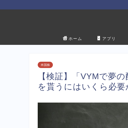
ホーム
アプリ
米国株
【検証】「VYMで夢の
を貰うにはいくら必要