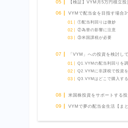
【検証】VYM月5万円積立
VYMで配当金を目指す場合
①配当利回りは微妙
②為替の影響に注意
③米国課税が必要
「VYM」への投資を検討し
Q1.VYMの配当利回りを
Q2.VYMに非課税で投資
Q3.VYMはどこで購入す
米国株投資をサポートする投
VYMで夢の配当金生活【ま