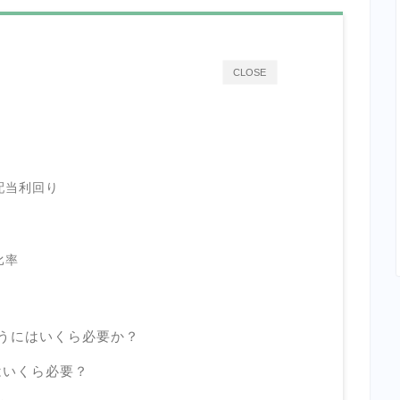
CLOSE
配当利回り
比率
貰うにはいくら必要か？
はいくら必要？