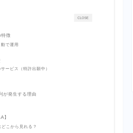
CLOSE
の特徴
自動で運用
資
のサービス（特許出願中）
で金利が発生する理由
&A】
細はどこから見れる？