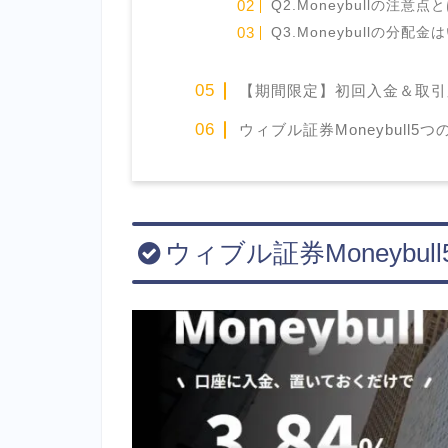
Q2.Moneybullの注意点
Q3.Moneybullの分
【期間限定】初回入金＆取引
ウィブル証券Moneybull5
ウィブル証券Moneybul