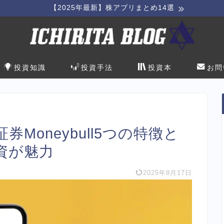
【2025年最新】株アプリまとめ14選
投資知識
投資手法
投資本
お問
Moneybull5つの特徴と
資が魅力
2025年8月17日