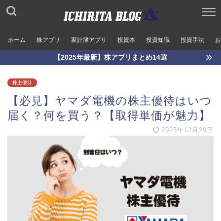
ホーム
株アプリ
家計簿アプリ
投資本
投資知識
投資手法
お
【2025年最新】株アプリまとめ14選
株主優待
【必見】ヤマダ電機の株主優待はいつ
届く？何を買う？【取得単価が魅力】
2025年12月29日