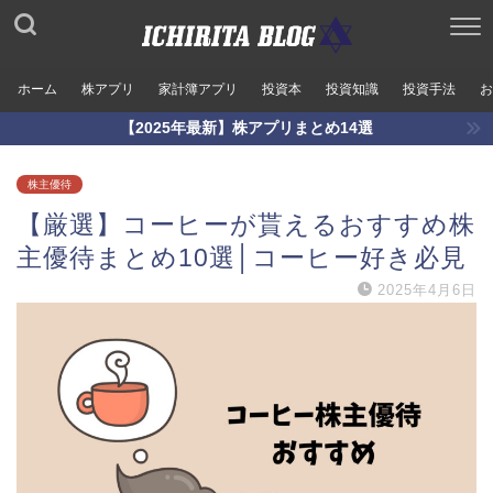
ホーム
株アプリ
家計簿アプリ
投資本
投資知識
投資手法
お
【2025年最新】株アプリまとめ14選
株主優待
【厳選】コーヒーが貰えるおすすめ株
主優待まとめ10選│コーヒー好き必見
2025年4月6日