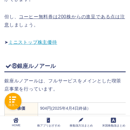
但し、
コーヒー無料券は200株からの進呈である点は注
意
しましょう。
➤
ミニストップ株主優待
⑧銀座ルノアール
銀座ルノアールは、フルサービスをメインとした喫茶
店事業を行っています。
目次へ
株価
904円(2025年4月4日終値）
最低必要投資額
90,400円＋手数料
HOME
株アプリおすすめ
株勉強方法まとめ
米国株勉強まとめ