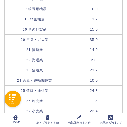
17 輸送用機器
16.0
18 精密機器
12.2
19 その他製品
15.0
20 電気・ガス業
35.0
21 陸運業
14.9
22 海運業
2.3
23 空運業
22.2
24 倉庫・運輸関連業
10.0
25 情報・通信業
24.3
26 卸売業
11.2
目次へ
27 小売業
23.4
28 銀行業
8.4
HOME
株アプリおすすめ
株勉強方法まとめ
米国株勉強まとめ