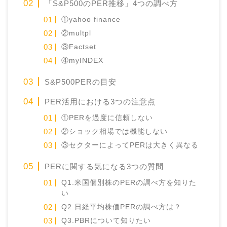
「S&P500のPER推移」4つの調べ方
①yahoo finance
②multpl
③Factset
④myINDEX
S&P500PERの目安
PER活用における3つの注意点
①PERを過度に信頼しない
②ショック相場では機能しない
③セクターによってPERは大きく異なる
PERに関する気になる3つの質問
Q1.米国個別株のPERの調べ方を知りた
い
Q2.日経平均株価PERの調べ方は？
Q3.PBRについて知りたい