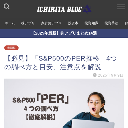
ホーム
株アプリ
家計簿アプリ
投資本
投資知識
投資手法
お
【2025年最新】株アプリまとめ14選
米国株
【必見】「S&P500のPER推移」4つ
の調べ方と目安、注意点を解説
2025年9月9日