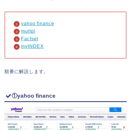
yahoo finance
multpl
Factset
myINDEX
順番に解説します。
①yahoo finance