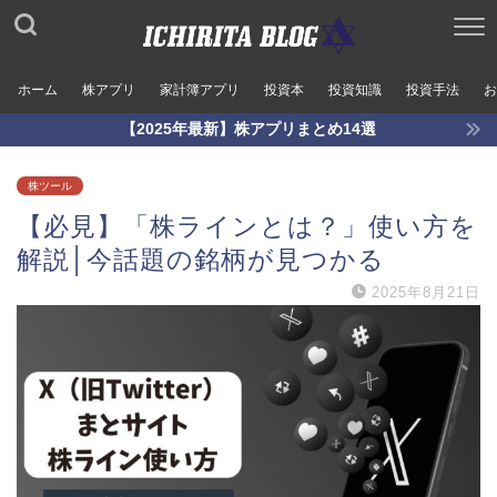
ホーム
株アプリ
家計簿アプリ
投資本
投資知識
投資手法
お
【2025年最新】株アプリまとめ14選
株ツール
【必見】「株ラインとは？」使い方を
解説│今話題の銘柄が見つかる
2025年8月21日