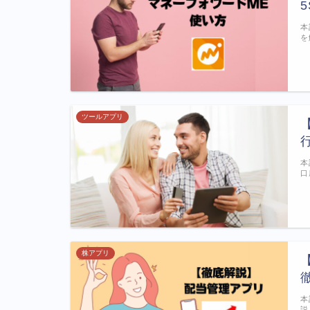
本
を
ツールアプリ
本
口
株アプリ
本
説