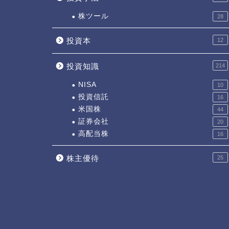
株ツール
28
投資本
12
投資知識
214
NISA
10
投資信託
16
米国株
44
証券会社
20
高配当株
16
株主優待
25