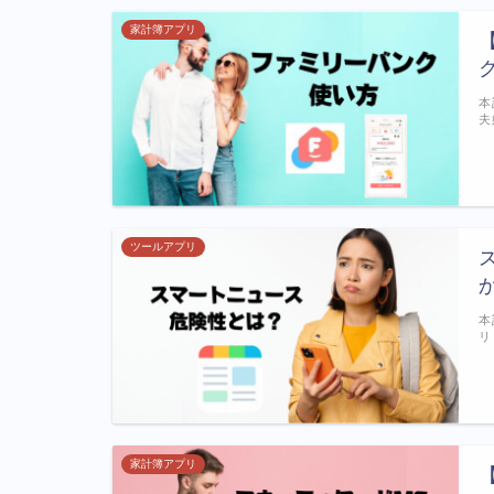
家計簿アプリ
本
夫
ツールアプリ
本
リ
家計簿アプリ