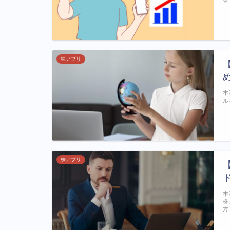
株アプリ
本
ル
株アプリ
本
株
方