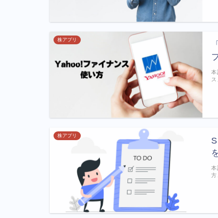
株アプリ
本
ス
株アプリ
本
方