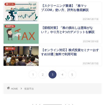
株ツール
【スクリーニング最適】「株マッ
プ.COM」使い方、評判を徹底解説
2025年5月17日
投資手法
【節税対策】「株の損出しは意味がな
い？」やり方と4つのデメリットを解説
2025年5月16日
株ツール
【オンライン対応】株式投資セミナーおす
すめ10選│無料で利用可能
2025年5月15日
1
2
3
4
5
HOME
投資手法