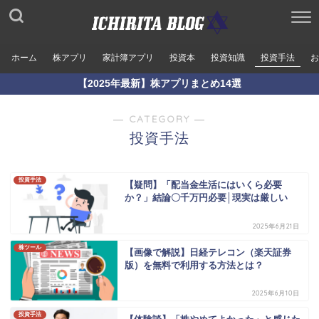
ホーム
株アプリ
家計簿アプリ
投資本
投資知識
投資手法
お
【2025年最新】株アプリまとめ14選
― CATEGORY ―
投資手法
投資手法
【疑問】「配当金生活にはいくら必要
か？」結論〇千万円必要│現実は厳しい
2025年6月21日
株ツール
【画像で解説】日経テレコン（楽天証券
版）を無料で利用する方法とは？
2025年6月10日
投資手法