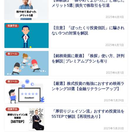
【体験談】「株やめてよかった」と感じた
メリット5選│損失で株取引を引退
2025年6月9日
投資手法
【注意】「ぼったくり投資信託」に騙され
ない5つの対策を解説
2025年6月5日
株ツール
【銘柄発掘に最適】「株探」使い方、評判
を解説│プレミアムプランも有り
2025年6月1日
株ツール
【厳選】株式投資の勉強におすすめ映画ラ
ンキング10選【金融リテラシーアップ】
2025年5月29日
投資手法
「厚切りジェイソン流」おすすめ投資法を
5STEPで解説【再現性あり】
2025年5月20日