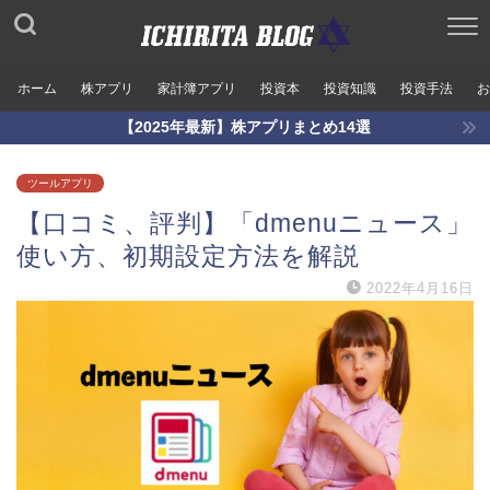
ホーム
株アプリ
家計簿アプリ
投資本
投資知識
投資手法
お
【2025年最新】株アプリまとめ14選
ツールアプリ
【口コミ、評判】「dmenuニュース」
使い方、初期設定方法を解説
2022年4月16日