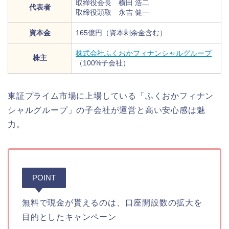
取締役会長 横田 浩二
代表者
取締役頭取 永吉 健一
資本金
165億円（資本剰余金含む）
株式会社ふくおかフィナンシャルグループ
株主
（100%子会社）
東証プライム市場に上場している「ふくおかフィナン
シャルグループ」の子会社が運営と高い安心感は魅
力。
POINT
無料で現金が貰えるのは、口座開設数の拡大を
目的としたキャンペーン