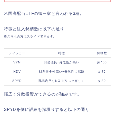
米国高配当ETFの御三家と言われる3種。
特徴と組入銘柄数は以下の通り
※スマホの方はスライドできます。
ティッカー
特徴
銘柄数
VYM
財務優良+分散性が高い
約400
HDV
財務健全性高い+分散性に課題
約75
SPYD
配当利回りNO.1(リスク有り）
約80
幅広く分散投資ができるのが強みです。
SPYDを例に詳細を深堀りすると以下の通り