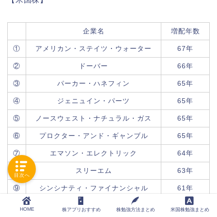
企業名
増配年数
①
アメリカン・ステイツ・ウォーター
67年
②
ドーバー
66年
③
パーカー・ハネフィン
65年
④
ジェニュイン・パーツ
65年
⑤
ノースウェスト・ナチュラル・ガス
65年
⑥
プロクター・アンド・ギャンブル
65年
⑦
エマソン・エレクトリック
64年
⑧
スリーエム
63年
目次へ
⑨
シンシナティ・ファイナンシャル
61年
⑩
ジョンソン＆ジョンソン
61年
HOME
株アプリおすすめ
株勉強方法まとめ
米国株勉強まとめ