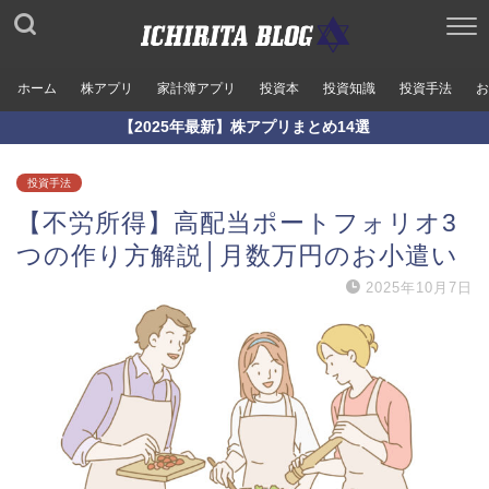
ホーム
株アプリ
家計簿アプリ
投資本
投資知識
投資手法
お
【2025年最新】株アプリまとめ14選
投資手法
【不労所得】高配当ポートフォリオ3
つの作り方解説│月数万円のお小遣い
2025年10月7日