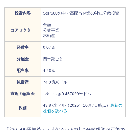
投資内容
S&P500の中で高配当企業80社に分散投資
金融
コアセクター
公益事業
不動産
経費率
0.07％
分配金
四半期ごと
配当率
4.46％
純資産
74.0億米ドル
直近の配当金
1株につき0.457099米ドル
43.87米ドル（2025年10月7日時点）
最新の
株価
株価を調べる
「約6,500円前後」と少額から80社に分散投資が可能で