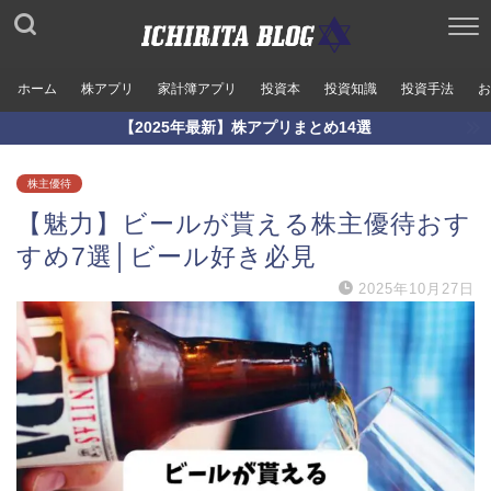
ホーム
株アプリ
家計簿アプリ
投資本
投資知識
投資手法
お
【2025年最新】株アプリまとめ14選
株主優待
【魅力】ビールが貰える株主優待おす
すめ7選│ビール好き必見
2025年10月27日