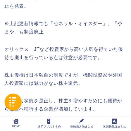
止を発表。
※上記更新情報でも「ゼネラル・オイスター」、「や
まや」も制度廃止
オリックス、JTなど投資家から高い人気を得ていた優
待も廃止を行っている点は注意が必要です。
株主優待は日本独自の制度ですが、機関投資家や外国
人投資家には魅力がない株主還元。
不平等な状態を是正し、株主を増やすためにも優待か
目次へ
ら配当へ移行する企業が増加しています。
このため、将来的にビールが貰える銘柄が減少する可
HOME
株アプリおすすめ
株勉強方法まとめ
米国株勉強まとめ