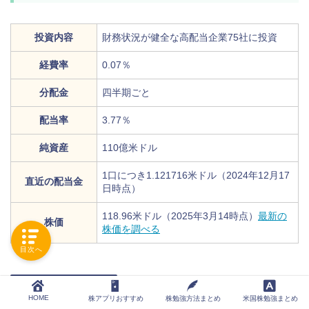
投資内容
財務状況が健全な高配当企業75社に投資
経費率
0.07％
分配金
四半期ごと
配当率
3.77％
純資産
110億米ドル
1口につき1.121716米ドル（2024年12月17
直近の配当金
日時点）
118.96米ドル（2025年3月14時点）
最新の
株価
株価を調べる
目次へ
HDV5年チャート
HOME
株アプリおすすめ
株勉強方法まとめ
米国株勉強まとめ