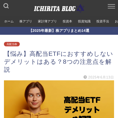
ホーム
株アプリ
家計簿アプリ
投資本
投資知識
投資手法
お
【2025年最新】株アプリまとめ14選
高配当株
【悩み】高配当ETFにおすすめしない
デメリットはある？8つの注意点を解
説
2025年6月13日