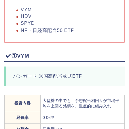
VYM
HDV
SPYD
NF・日経高配当50 ETF
①VYM
バンガード 米国高配当株式ETF
大型株の中でも、予想配当利回りが市場平
投資内容
均を上回る銘柄を、重点的に組み入れ
経費率
0.06％
分配金
四半期ごと