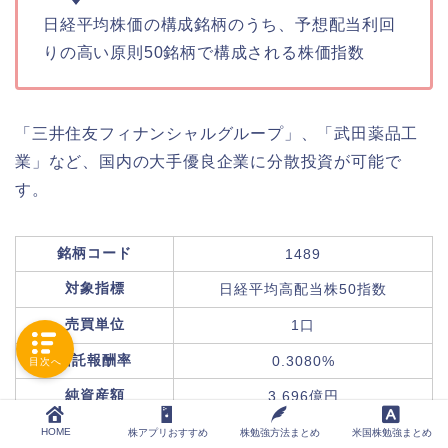
日経平均株価の構成銘柄のうち、予想配当利回
りの高い原則50銘柄で構成される株価指数
「三井住友フィナンシャルグループ」、「武田薬品工
業」など、国内の大手優良企業に分散投資が可能で
す。
銘柄コード
1489
対象指標
日経平均高配当株50指数
売買単位
1口
信託報酬率
0.3080%
目次へ
純資産額
3,696億円
分配金支払い基準日
毎年1月、4月、7月、10月(年4回)
HOME
株アプリおすすめ
株勉強方法まとめ
米国株勉強まとめ