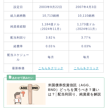
設定日
2003年9月22日
2007年4月3日
組入銘柄数
10,713銘柄
10,110銘柄
1,184億ドル
1,173億ドル
純資産総額
（2024年11月）
（2024年11月）
配当利回り
3.82％
3.77％
経費率
0.03％
0.03%
配当スケジュー
毎月
毎月
ル
最新株価
こちらをクリック
こちらをクリック
米国債券投資信託（AGG、
BND）どっちを買うべき？違い
は？│配当利回り、純資産を解説