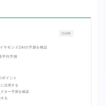
CLOSE
イヤモンドZAIの予測を検証
経平均予測
のポイント
査に活用する
セクター予測を確認
強する