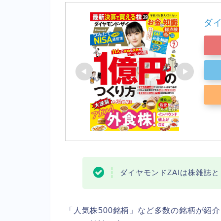
ダイ
ダイヤモンドZAIは株雑誌
「人気株500銘柄」など多数の銘柄が紹