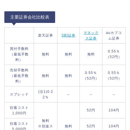
主要証券会社比較表
マネック
auカブコ
楽天証券
SBI証券
ス証券
ム証券
買付手数料
0.55％
（最低手数
無料
無料
無料
（52円）
料）
売却手数料
0.55％
0.55％
（最低手数
無料
無料
（52円）
（52円）
料）
(注1)0.2
スプレッド
–
–
–
2％
往復コスト
52円
104円
1,000円
無料
往復コスト
※別途ス
無料
52円
104円
5,000円