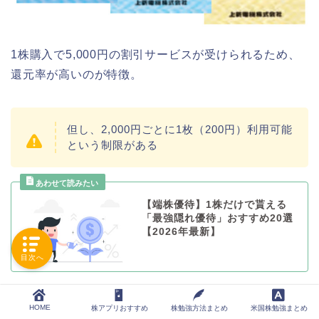
1株購入で5,000円の割引サービスが受けられるため、
還元率が高いのが特徴。
但し、2,000円ごとに1枚（200円）利用可能
という制限がある
【端株優待】1株だけで貰える
「最強隠れ優待」おすすめ20選
【2026年最新】
目次へ
「かぶミニ」に関する口コミ、評
HOME
株アプリおすすめ
株勉強方法まとめ
米国株勉強まとめ