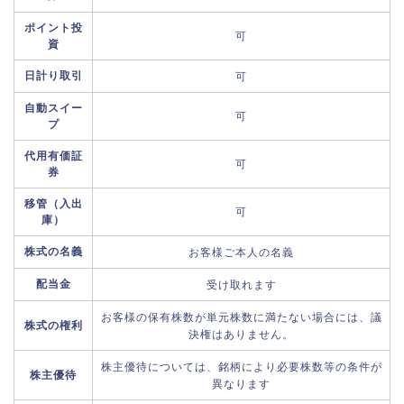
ポイント投
可
資
日計り取引
可
自動スイー
可
プ
代用有価証
可
券
移管（入出
可
庫）
株式の名義
お客様ご本人の名義
配当金
受け取れます
お客様の保有株数が単元株数に満たない場合には、議
株式の権利
決権はありません。
株主優待については、銘柄により必要株数等の条件が
株主優待
異なります