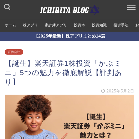
ホーム
株アプリ
家計簿アプリ
投資本
投資知識
投資手法
お
【2025年最新】株アプリまとめ14選
証券会社
【誕生】楽天証券1株投資「かぶミ
ニ」5つの魅力を徹底解説【評判あ
り】
2025年5月2日