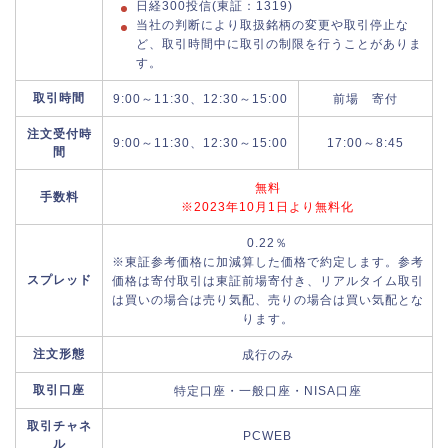
日経300投信(東証：1319)
当社の判断により取扱銘柄の変更や取引停止な
ど、取引時間中に取引の制限を行うことがありま
す。
取引時間
9:00～11:30、12:30～15:00
前場 寄付
注文受付時
9:00～11:30、12:30～15:00
17:00～8:45
間
無料
手数料
※2023年10月1日より無料化
0.22％
※東証参考価格に加減算した価格で約定します。参考
スプレッド
価格は寄付取引は東証前場寄付き、リアルタイム取引
は買いの場合は売り気配、売りの場合は買い気配とな
ります。
注文形態
成行のみ
取引口座
特定口座・一般口座・NISA口座
取引チャネ
PCWEB
ル