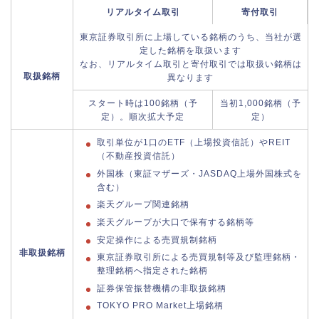
リアルタイム取引
寄付取引
東京証券取引所に上場している銘柄のうち、当社が選
定した銘柄を取扱います
なお、リアルタイム取引と寄付取引では取扱い銘柄は
取扱銘柄
異なります
スタート時は100銘柄（予
当初1,000銘柄（予
定）。順次拡大予定
定）
取引単位が1口のETF（上場投資信託）やREIT
（不動産投資信託）
外国株（東証マザーズ・JASDAQ上場外国株式を
含む）
楽天グループ関連銘柄
楽天グループが大口で保有する銘柄等
安定操作による売買規制銘柄
非取扱銘柄
東京証券取引所による売買規制等及び監理銘柄・
整理銘柄へ指定された銘柄
証券保管振替機構の非取扱銘柄
TOKYO PRO Market上場銘柄