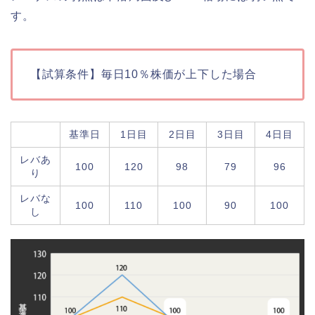
す。
【試算条件】毎日10％株価が上下した場合
基準日
1日目
2日目
3日目
4日目
レバあ
100
120
98
79
96
り
レバな
100
110
100
90
100
し