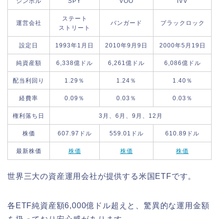
シンボル
SPY
VOO
IVV
ステート
運営会社
バンガード
ブラックロック
ストリート
設定日
1993年1月日
2010年9月9日
2000年5月19日
純資産額
6,338億ドル
6,261億ドル
6,086億ドル
配当利回り
1.29％
1.24％
1.40％
経費率
0.09％
0.03％
0.03％
権利落ち日
3月、6月、9月、12月
株価
607.97ドル
559.01ドル
610.89ドル
最新株価
株価
株価
株価
世界三大の資産運用会社が提供する米国ETFです。
各ETF純資産額6,000億ドル超えと、驚異的な運用金額