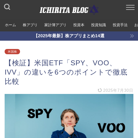
ホーム
株アプリ
家計簿アプリ
投資本
投資知識
投資手法
お
【2025年最新】株アプリまとめ14選
米国株
【検証】米国ETF「SPY、VOO、
IVV」の違いを6つのポイントで徹底
比較
2025年7月30日