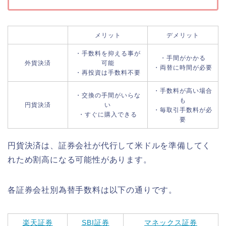
メリット
デメリット
・手数料を抑える事が
・手間がかかる
外貨決済
可能
・両替に時間が必要
・再投資は手数料不要
・手数料が高い場合
・交換の手間がいらな
も
円貨決済
い
・毎取引手数料が必
・すぐに購入できる
要
円貨決済は、証券会社が代行して米ドルを準備してく
れため割高になる可能性があります。
各証券会社別為替手数料は以下の通りです。
楽天証券
SBI証券
マネックス証券