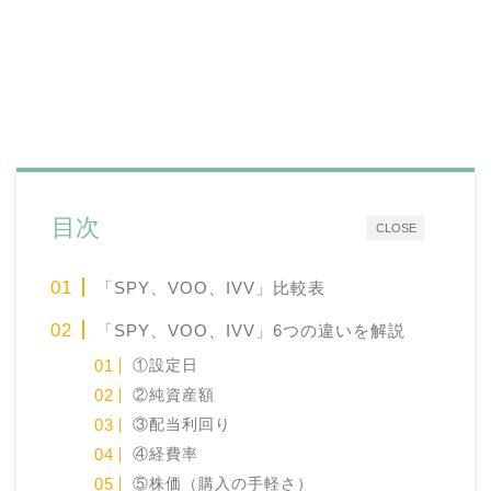
目次
CLOSE
「SPY、VOO、IVV」比較表
「SPY、VOO、IVV」6つの違いを解説
①設定日
②純資産額
③配当利回り
④経費率
⑤株価（購入の手軽さ）