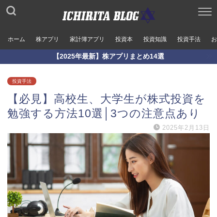
ホーム
株アプリ
家計簿アプリ
投資本
投資知識
投資手法
お
【2025年最新】株アプリまとめ14選
投資手法
【必見】高校生、大学生が株式投資を
勉強する方法10選│3つの注意点あり
2025年2月13日