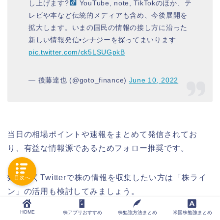
し上げます?‍
YouTube, note, TikTokのほか、テ
レビや本など伝統的メディアも含め、今後展開を
拡大します。いまの国民の情報の接し方に沿った
新しい情報発信•シナジーを探ってまいります
pic.twitter.com/ck5LSUGpkB
— 後藤達也 (@goto_finance)
June 10, 2022
当日の相場ポイントや速報をまとめて発信されてお
り、有益な情報源であるためフォロー推奨です。
効率良くTwitterで株の情報を収集したい方は「株ライ
目次へ
ン」の活用も検討してみましょう。
HOME
株アプリおすすめ
株勉強方法まとめ
米国株勉強まとめ