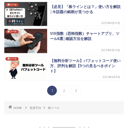
株ツール
【必見】「株ラインとは？」使い方を解説
│今話題の銘柄が見つかる
2025年8月21日
株ツール
VIX指数（恐怖指数）チャートアプリ、ツ
ール6選│確認方法を解説
2025年8月10日
株ツール
【無料分析ツール】バフェットコード使い
方、評判を解説【5つの見るべきポイン
ト】
2025年8月9日
1
2
3
HOME
投資手法
株ツール