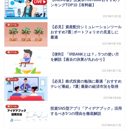
ンキングTOP10【有料級】
2025年11月1日
株ツール
【必見】資産配分シミュレーションツール
おすすめ7選│ポートフォリオの見直しに
最適
2025年9月19日
株ツール
【便利】「IRBANKとは？」5つの使い方
を解説【過去の決算が丸わかり】
2025年9月17日
株ツール
【必見】株式投資の勉強に最適「おすすめ
テレビ番組」7選│最新の経済市況を取得
2025年9月8日
株ツール
投資SNS型アプリ「アイデアブック」活用
するべき5つの理由を徹底解説
2025年8月27日