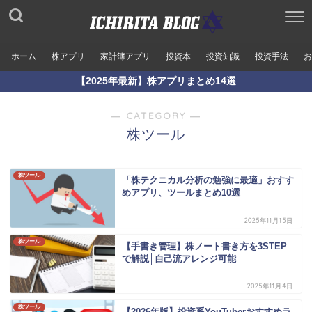
ホーム
株アプリ
家計簿アプリ
投資本
投資知識
投資手法
お
【2025年最新】株アプリまとめ14選
― CATEGORY ―
株ツール
株ツール
「株テクニカル分析の勉強に最適」おすす
めアプリ、ツールまとめ10選
2025年11月15日
株ツール
【手書き管理】株ノート書き方を3STEP
で解説│自己流アレンジ可能
2025年11月4日
株ツール
【2026年版】投資系YouTuberおすすめラ