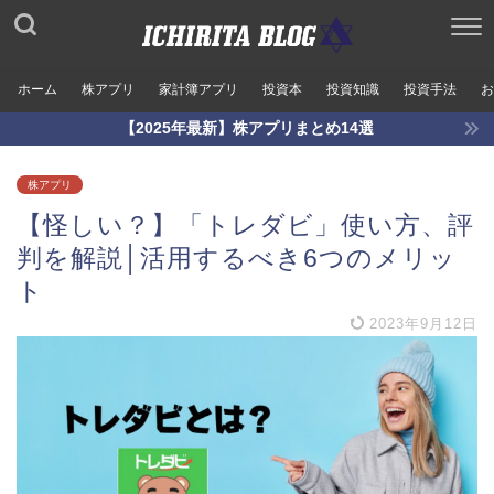
ホーム
株アプリ
家計簿アプリ
投資本
投資知識
投資手法
お
【2025年最新】株アプリまとめ14選
株アプリ
【怪しい？】「トレダビ」使い方、評
判を解説│活用するべき6つのメリッ
ト
2023年9月12日