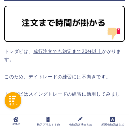
トレダビは、
成行注文でも約定まで20分以上
かかりま
す。
このため、デイトレードの練習には不向きです。
トレダビはスイングトレードの練習に活用してみまし
ょう。
目次へ
短期トレードの場合「
株たす
」の利用がおすすめで
HOME
株アプリおすすめ
株勉強方法まとめ
米国株勉強まとめ
す。