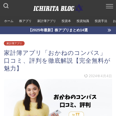
ホーム
株アプリ
家計簿アプリ
投資本
投資知識
投資手法
お
【2025年最新】株アプリまとめ14選
家計簿アプリ
家計簿アプリ「おかねのコンパス」
口コミ、評判を徹底解説【完全無料が
魅力】
2024年4月4日