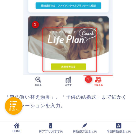
「車の買い替え頻度」、「子供の結婚式」まで細かく
シミュレーションを入力。
目次へ
年齢別のキャッシュフローとグラフを確認することが
HOME
株アプリおすすめ
株勉強方法まとめ
米国株勉強まとめ
できます。