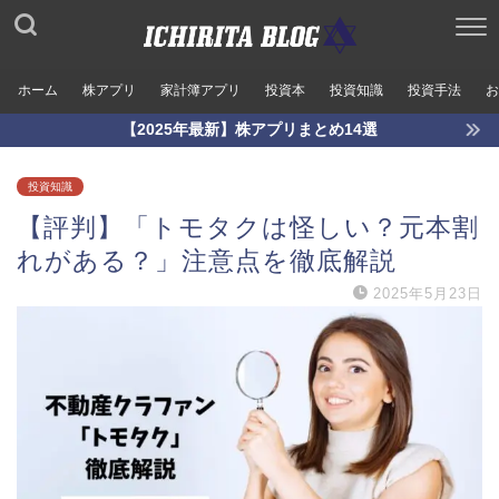
ホーム
株アプリ
家計簿アプリ
投資本
投資知識
投資手法
お
【2025年最新】株アプリまとめ14選
投資知識
【評判】「トモタクは怪しい？元本割
れがある？」注意点を徹底解説
2025年5月23日