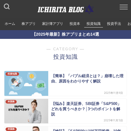
ホーム
株アプリ
家計簿アプリ
投資本
投資知識
投資手法
お
【2025年最新】株アプリまとめ14選
― CATEGORY ―
投資知識
投資知識
【簡単】「バブル経済とは？」崩壊した理
由、原因をわかりやすく解説
2025年11月9日
米国株
【悩み】楽天証券、SBI証券「S&P500」
どれを買うべきか？│3つのポイントを解
説
2025年11月5日
米国株