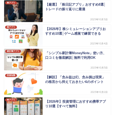
株アプリ
【厳選】「株日記アプリ」おすすめ8選│
トレードの振り返りに最適
2025年10月5日
株アプリ
【2026年】株シミュレーションアプリお
すすめ10選│ゲーム感覚で練習できる
2025年10月4日
家計簿アプリ
「シンプル家計簿MoneyNote」使い方、
口コミを徹底解説│無料で利用OK
2025年10月3日
投資知識
【解説】「含み益は幻、含み損は現実」
の格言から抑えておきたい6のポイント
2025年10月2日
株アプリ
【2026年】投資管理におすすめ携帯アプ
リ10選【すべて無料】