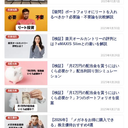
2025年10月1日
投資知識
【疑問】ポートフォリオにリートを入れ
るべきか？必要論・不要論を比較解説
2025年9月30日
投資信託
【検証】楽天オールカントリーの評判と
は？eMAXIS Slimとの違いを解説
2025年9月29日
高配当株
【検証】「月2万円の配当金を貰うにはい
くら必要か？」配当利回り別シミュレー
ション
2025年9月28日
高配当株
【検証】「月1万円の配当金を貰うにはい
くら必要か？」3つのポートフォリオを提
案
2025年9月27日
株主優待
【2026年】「メガネをお得に購入でき
る」株主優待おすすめ4選