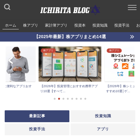
ホーム
株アプリ
家計簿アプリ
投資本
投資知識
投資手法
お
【2025年最新】株アプリまとめ14選
株アプリ
株アプリ
式投資に便利なアプリおす
【2026年】投資管理におすすめ携帯アプ
【2026年】株シミュ
リ10選【すべて...
すすめ10選│ゲ...
最新記事
投資知識
投資手法
アプリ